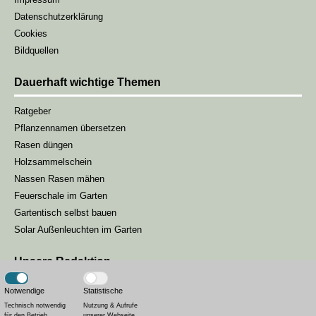
Datenschutzerklärung
Cookies
Bildquellen
Dauerhaft wichtige Themen
Ratgeber
Pflanzennamen übersetzen
Rasen düngen
Holzsammelschein
Nassen Rasen mähen
Feuerschale im Garten
Gartentisch selbst bauen
Solar Außenleuchten im Garten
Unsere Redaktion
Unsere Gartenmagazin-Redaktion besteht aus drei Redakteuren, die
Notwendige
Statistische
sich darum kümmern, unseren Lesern die passenden Inhalte zur
Technisch notwendig
Nutzung & Aufrufe
für den Betrieb.
unserer Webseite