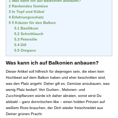
1
Was kann ich auf Balkonien anbauen?
2
Rankendes Gemüse
3
In Topf und Kübel
4
Erfahrungsschatz
5
5 Kräuter für den Balkon
5.1
Basilikum
5.2
Schnittlauch
5.3
Petersilie
5.4
Dill
5.5
Oregano
Was kann ich auf Balkonien anbauen?
Dieser Artikel soll hilfreich für diejenigen sein, die eben kein
Hochbeet auf dem Balkon haben und eher beschnitten sind,
was den Platz angeht. Daher gilt es, Gemüse anzubauen, was
wenig Platz bedarf. Von Gurken-, Melonen- und
Zucchinipflanzen würde ich daher abraten, sonst wirst Du
alsbald – ganz dornröschen-like – einen holden Prinzen auf
weißem Ross brauchen, der Dich wieder freischneidet aus
Deiner grünen Pracht.