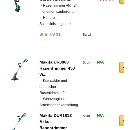
- Rasentrimmer ART 24
- für einen sauberen...
- Höhere
Schnittleistung dank...
Stihl FS 91
Benzin
-
-
Makita UR3000
N/A
Strom
Am
Rasentrimmer 450
W,...
- Kompakter und
handlicher
Rasentrimmer für...
- Werkzeuglose
Arbeitshöhenverstellung
Makita DUR181Z
N/A
Akku
Am
Akku-
Rasentrimmer