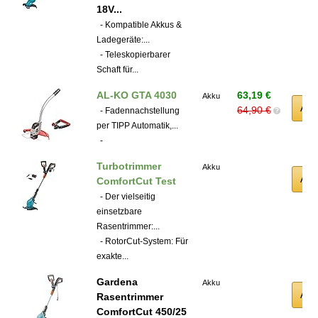
18V...
- Kompatible Akkus &
Ladegeräte:...
- Teleskopierbarer
Schaft für...
AL-KO GTA 4030
63,19 €
Akku
Am
64,90 €
- Fadennachstellung
?
per TIPP Automatik,...
-
Turbotrimmer
Akku
Am
ComfortCut Test
- Der vielseitig
einsetzbare
Rasentrimmer:...
- RotorCut-System: Für
exakte...
Gardena
Akku
Am
Rasentrimmer
ComfortCut 450/25