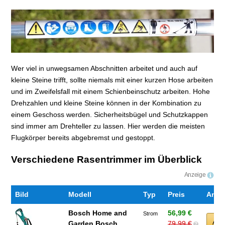
Wer viel in unwegsamen Abschnitten arbeitet und auch auf
kleine Steine trifft, sollte niemals mit einer kurzen Hose arbeiten
und im Zweifelsfall mit einem Schienbeinschutz arbeiten. Hohe
Drehzahlen und kleine Steine können in der Kombination zu
einem Geschoss werden. Sicherheitsbügel und Schutzkappen
sind immer am Drehteller zu lassen. Hier werden die meisten
Flugkörper bereits abgebremst und gestoppt.
Verschiedene Rasentrimmer im Überblick
Anzeige
Bild
Modell
Typ
Preis
Anbie
Bosch Home and
56,99 €
Strom
Am
Garden Bosch...
79,99 €
?