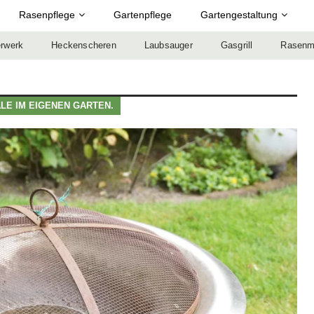
Rasenpflege
Gartenpflege
Gartengestaltung
rwerk
Heckenscheren
Laubsauger
Gasgrill
Rasenm
LE IM EIGENEN GARTEN.