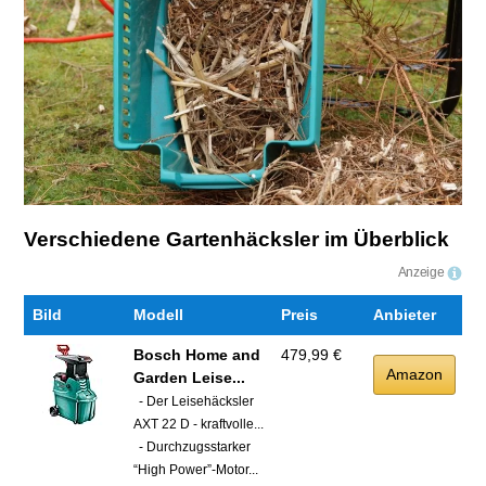
Verschiedene Gartenhäcksler im Überblick
Anzeige
Bild
Modell
Preis
Anbieter
Bosch Home and
479,99 €
Amazon
Garden Leise...
- Der Leisehäcksler
AXT 22 D - kraftvolle...
- Durchzugsstarker
“High Power”-Motor...