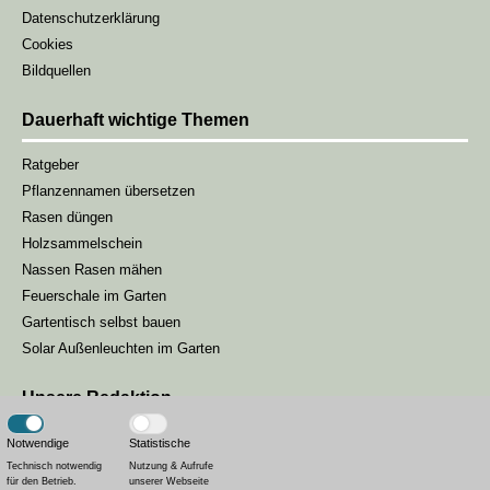
Datenschutzerklärung
Cookies
Bildquellen
Dauerhaft wichtige Themen
Ratgeber
Pflanzennamen übersetzen
Rasen düngen
Holzsammelschein
Nassen Rasen mähen
Feuerschale im Garten
Gartentisch selbst bauen
Solar Außenleuchten im Garten
Unsere Redaktion
Unsere Gartenmagazin-Redaktion besteht aus drei Redakteuren, die
Notwendige
Statistische
sich darum kümmern, unseren Lesern die passenden Inhalte zur
Technisch notwendig
Nutzung & Aufrufe
Saison zu liefern.
für den Betrieb.
unserer Webseite