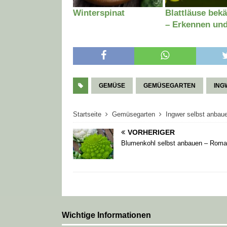
Winterspinat
Blattläuse bek
– Erkennen un
loswerden
GEMÜSE
GEMÜSEGARTEN
ING
Startseite
Gemüsegarten
Ingwer selbst anbau
VORHERIGER
Blumenkohl selbst anbauen – Rom
Wichtige Informationen