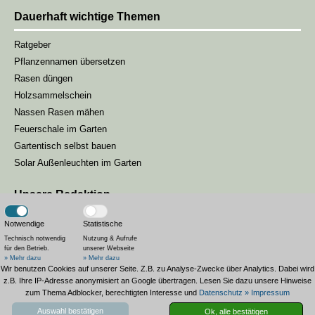
Dauerhaft wichtige Themen
Ratgeber
Pflanzennamen übersetzen
Rasen düngen
Holzsammelschein
Nassen Rasen mähen
Feuerschale im Garten
Gartentisch selbst bauen
Solar Außenleuchten im Garten
Unsere Redaktion
Unsere Gartenmagazin-Redaktion besteht aus drei Redakteuren, die
Notwendige
Statistische
sich darum kümmern, unseren Lesern die passenden Inhalte zur
Technisch notwendig
Nutzung & Aufrufe
für den Betrieb.
unserer Webseite
Saison zu liefern.
» Mehr dazu
» Mehr dazu
Wir benutzen Cookies auf unserer Seite. Z.B. zu Analyse-Zwecke über Analytics. Dabei wird
Landesgartenschau Bad Wildungen
z.B. Ihre IP-Adresse anonymisiert an Google übertragen. Lesen Sie dazu unsere Hinweise
zum Thema Adblocker, berechtigten Interesse und
Datenschutz
» Impressum
Auswahl bestätigen
Ok, alle bestätigen