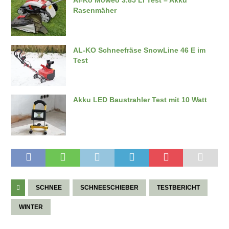
Al-Ko Moweo 3.85 Li Test – Akku
Rasenmäher
AL-KO Schneefräse SnowLine 46 E im
Test
Akku LED Baustrahler Test mit 10 Watt
SCHNEE
SCHNEESCHIEBER
TESTBERICHT
WINTER