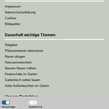
Impressum
Datenschutzerklärung
Cookies
Bildquellen
Dauerhaft wichtige Themen
Ratgeber
Pflanzennamen übersetzen
Rasen düngen
Holzsammelschein
Nassen Rasen mähen
Feuerschale im Garten
Gartentisch selbst bauen
Solar Außenleuchten im Garten
Unsere Redaktion
Unsere Gartenmagazin-Redaktion besteht aus drei Redakteuren, die
Notwendige
Statistische