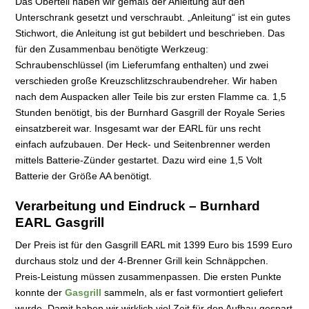
Das Oberteil haben wir gemäß der Anleitung auf den
Unterschrank gesetzt und verschraubt. „Anleitung“ ist ein gutes
Stichwort, die Anleitung ist gut bebildert und beschrieben. Das
für den Zusammenbau benötigte Werkzeug:
Schraubenschlüssel (im Lieferumfang enthalten) und zwei
verschieden große Kreuzschlitzschraubendreher. Wir haben
nach dem Auspacken aller Teile bis zur ersten Flamme ca. 1,5
Stunden benötigt, bis der Burnhard Gasgrill der Royale Series
einsatzbereit war. Insgesamt war der EARL für uns recht
einfach aufzubauen. Der Heck- und Seitenbrenner werden
mittels Batterie-Zünder gestartet. Dazu wird eine 1,5 Volt
Batterie der Größe AA benötigt.
Verarbeitung und Eindruck – Burnhard
EARL Gasgrill
Der Preis ist für den Gasgrill EARL mit 1399 Euro bis 1599 Euro
durchaus stolz und der 4-Brenner Grill kein Schnäppchen.
Preis-Leistung müssen zusammenpassen. Die ersten Punkte
konnte der
Gasgrill
sammeln, als er fast vormontiert geliefert
wurde. Damit haben wir wirklich viel Zeit für den Aufbau gespart