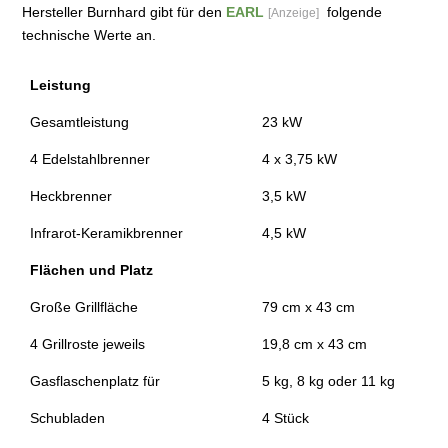
Hersteller Burnhard gibt für den
EARL
folgende
[Anzeige]
technische Werte an.
Leistung
Gesamtleistung
23 kW
4 Edelstahlbrenner
4 x 3,75 kW
Heckbrenner
3,5 kW
Infrarot-Keramikbrenner
4,5 kW
Flächen und Platz
Große Grillfläche
79 cm x 43 cm
4 Grillroste jeweils
19,8 cm x 43 cm
Gasflaschenplatz für
5 kg, 8 kg oder 11 kg
Schubladen
4 Stück