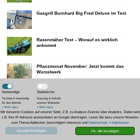
Gasgrill Burnhard Big Fred Deluxe im Test
Rasenmäher Test – Worauf es wirklich
ankommt
Pflanzmonat November: Jetzt kommt das
Wurzelwerk
Notwendige
Statistische
Wild auf den Grill: Reh & Co. aus
nachhaltiger Jagd
Technisch notwendig
Nutzung & Aufrufe
für den Betrieb.
unserer Webseite
» Mehr dazu
» Mehr dazu
Wir benutzen Cookies auf unserer Seite. Z.B. zu Analyse-Zwecke über Analytics. Dabei wird
z.B. Ihre IP-Adresse anonymisiert an Google übertragen. Lesen Sie dazu unsere Hinweise
Ratgeber zum Rasenmähen
zum Thema Adblocker, berechtigten Interesse und
Datenschutz
» Impressum
Auswahl bestätigen
Ok, alle bestätigen
Rasensprenger Test – Darauf sollte man