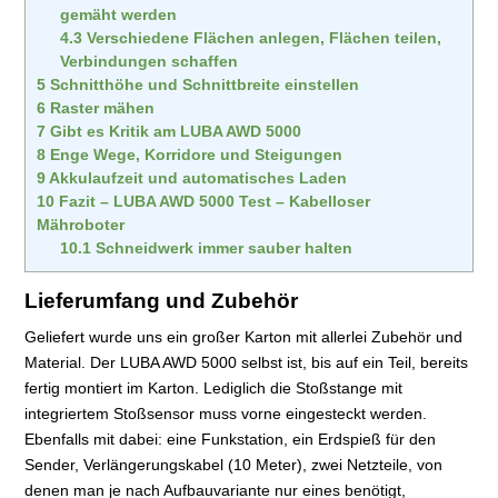
gemäht werden
4.3
Verschiedene Flächen anlegen, Flächen teilen,
Verbindungen schaffen
5
Schnitthöhe und Schnittbreite einstellen
6
Raster mähen
7
Gibt es Kritik am LUBA AWD 5000
8
Enge Wege, Korridore und Steigungen
9
Akkulaufzeit und automatisches Laden
10
Fazit – LUBA AWD 5000 Test – Kabelloser
Mähroboter
10.1
Schneidwerk immer sauber halten
Lieferumfang und Zubehör
Geliefert wurde uns ein großer Karton mit allerlei Zubehör und
Material. Der LUBA AWD 5000 selbst ist, bis auf ein Teil, bereits
fertig montiert im Karton. Lediglich die Stoßstange mit
integriertem Stoßsensor muss vorne eingesteckt werden.
Ebenfalls mit dabei: eine Funkstation, ein Erdspieß für den
Sender, Verlängerungskabel (10 Meter), zwei Netzteile, von
denen man je nach Aufbauvariante nur eines benötigt,