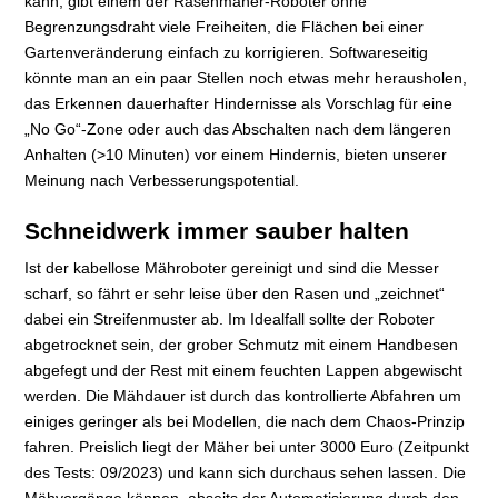
kann, gibt einem der Rasenmäher-Roboter ohne
Begrenzungsdraht viele Freiheiten, die Flächen bei einer
Gartenveränderung einfach zu korrigieren. Softwareseitig
könnte man an ein paar Stellen noch etwas mehr herausholen,
das Erkennen dauerhafter Hindernisse als Vorschlag für eine
„No Go“-Zone oder auch das Abschalten nach dem längeren
Anhalten (>10 Minuten) vor einem Hindernis, bieten unserer
Meinung nach Verbesserungspotential.
Schneidwerk immer sauber halten
Ist der kabellose Mähroboter gereinigt und sind die Messer
scharf, so fährt er sehr leise über den Rasen und „zeichnet“
dabei ein Streifenmuster ab. Im Idealfall sollte der Roboter
abgetrocknet sein, der grober Schmutz mit einem Handbesen
abgefegt und der Rest mit einem feuchten Lappen abgewischt
werden. Die Mähdauer ist durch das kontrollierte Abfahren um
einiges geringer als bei Modellen, die nach dem Chaos-Prinzip
fahren. Preislich liegt der Mäher bei unter 3000 Euro (Zeitpunkt
des Tests: 09/2023) und kann sich durchaus sehen lassen. Die
Mähvorgänge können, abseits der Automatisierung durch den