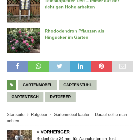
Teleskopleiter Test – Immer auf der
richtigen Höhe arbeiten
Rhododendron Pflanzen als
Hingucker im Garten
GARTENMÖBEL
GARTENSTUHL
GARTENTISCH
RATGEBER
Startseite
Ratgeber
Gartenmöbel kaufen – Darauf sollte man
achten
VORHERIGER
Bodenhülse 34 mm für Zaunpfosten im Test