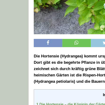
Die Hortensie (Hydrangea) kommt ursp
Dort gibt es die begehrte Pflanze in 
zeichnet sich durch kräftig grüne Blä
heimischen Gärten ist die Rispen-Hort
(Hydrangea petiolaris) und die Bauern
I
1
Die Hortensie – die Königin der Gärt