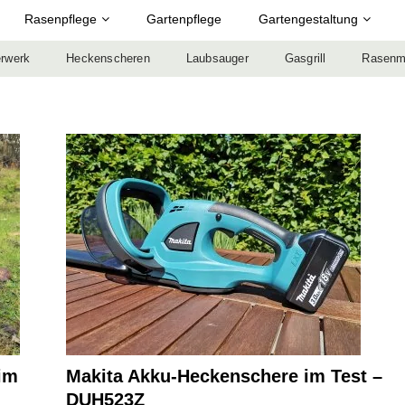
Rasenpflege
Gartenpflege
Gartengestaltung
rwerk
Heckenscheren
Laubsauger
Gasgrill
Rasenm
im
Makita Akku-Heckenschere im Test –
DUH523Z