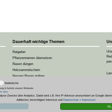
Dauerhaft wichtige Themen
Un
Uns
Ratgeber
Red
Pflanzennamen übersetzen
pas
Rasen düngen
Holzsammelschein
Lan
Nassen Rasen mähen
Feuerschale im Garten
Statistische
Gartentisch selbst bauen
ung & Aufrufe unserer Webseite
hr dazu
Solar Außenleuchten im Garten
nalyse-Zwecke über Analytics. Dabei wird z.B. Ihre IP-Adresse anonymisiert an Google üb
Adblocker, berechtigten Interesse und
Datenschutz
» Impressum
Ok, 
© Gartenmagazin.net - Seit 2013