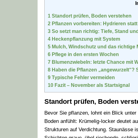
I
1
Standort prüfen, Boden verstehen
2
Pflanzen vorbereiten: Hydrieren stat
3
So setzt man richtig: Tiefe, Stand u
4
Heckenpflanzung mit System
5
Mulch, Windschutz und das richtige
6
Pflege in den ersten Wochen
7
Blumenzwiebeln: letzte Chance mit 
8
Haben die Pflanzen „angewurzelt“? So
9
Typische Fehler vermeiden
10
Fazit – November als Startsignal
Standort prüfen, Boden vers
Bevor Sie pflanzen, lohnt ein Blick unter
Boden anfühlt: Krümelig-locker deutet au
Strukturen auf Verdichtung. Staunässe is
Schichten graue, übel riechende, schlier