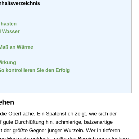
nhaltsverzeichnis
t hasten
nd Wasser
 Maß an Wärme
Wirkung
 kontrollieren Sie den Erfolg
tehen
 die Oberfläche. Ein Spatenstich zeigt, wie sich der
f gute Durchlüftung hin, schmierige, batzenartige
t der größte Gegner junger Wurzeln. Wer in tieferen
ige Horizonte entdeckt, sollte den Bereich vorab lockern