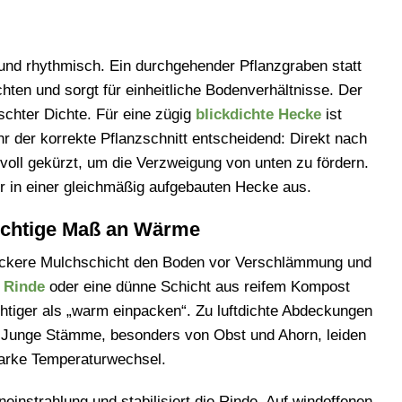
und rhythmisch. Ein durchgehender Pflanzgraben statt
chten und sorgt für einheitliche Bodenverhältnisse. Der
schter Dichte. Für eine zügig
blickdichte Hecke
ist
r der korrekte Pflanzschnitt entscheidend: Direkt nach
oll gekürzt, um die Verzweigung von unten zu fördern.
er in einer gleichmäßig aufgebauten Hecke aus.
ichtige Maß an Wärme
ockere Mulchschicht den Boden vor Verschlämmung und
 Rinde
oder eine dünne Schicht aus reifem Kompost
ichtiger als „warm einpacken“. Zu luftdichte Abdeckungen
s. Junge Stämme, besonders von Obst und Ahorn, leiden
tarke Temperaturwechsel.
neinstrahlung und stabilisiert die Rinde. Auf windoffenen