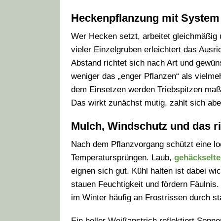
Heckenpflanzung mit System
Wer Hecken setzt, arbeitet gleichmäßig 
vieler Einzelgruben erleichtert das Ausri
Abstand richtet sich nach Art und gewün
weniger das „enger Pflanzen“ als vielmeh
dem Einsetzen werden Triebspitzen maßv
Das wirkt zunächst mutig, zahlt sich ab
Mulch, Windschutz und das r
Nach dem Pflanzvorgang schützt eine l
Temperatursprüngen. Laub,
gehäckselte
eignen sich gut. Kühl halten ist dabei w
stauen Feuchtigkeit und fördern Fäulni
im Winter häufig an Frostrissen durch s
Ein heller Weißanstrich reflektiert Sonne