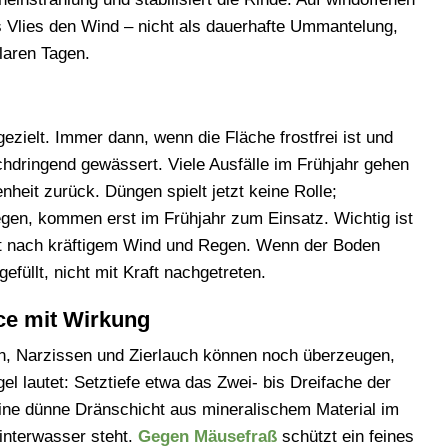
es Vlies den Wind – nicht als dauerhafte Ummantelung,
laren Tagen.
ezielt. Immer dann, wenn die Fläche frostfrei ist und
chdringend gewässert. Viele Ausfälle im Frühjahr gehen
nheit zurück. Düngen spielt jetzt keine Rolle;
en, kommen erst im Frühjahr zum Einsatz. Wichtig ist
eit nach kräftigem Wind und Regen. Wenn der Boden
efüllt, nicht mit Kraft nachgetreten.
ce mit Wirkung
en, Narzissen und Zierlauch können noch überzeugen,
el lautet: Setztiefe etwa das Zwei- bis Dreifache der
eine dünne Dränschicht aus mineralischem Material im
Winterwasser steht.
Gegen Mäusefraß
schützt ein feines