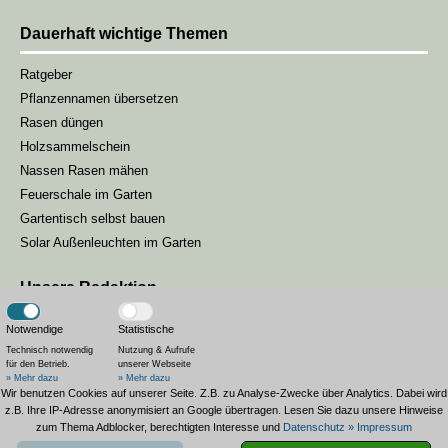
Dauerhaft wichtige Themen
Ratgeber
Pflanzennamen übersetzen
Rasen düngen
Holzsammelschein
Nassen Rasen mähen
Feuerschale im Garten
Gartentisch selbst bauen
Solar Außenleuchten im Garten
Unsere Redaktion
Unsere Gartenmagazin-Redaktion besteht aus drei Redakteuren, die
Notwendige
Statistische
sich darum kümmern, unseren Lesern die passenden Inhalte zur
Technisch notwendig
Nutzung & Aufrufe
für den Betrieb.
unserer Webseite
Saison zu liefern.
» Mehr dazu
» Mehr dazu
Wir benutzen Cookies auf unserer Seite. Z.B. zu Analyse-Zwecke über Analytics. Dabei wird
Landesgartenschau Bad Wildungen
z.B. Ihre IP-Adresse anonymisiert an Google übertragen. Lesen Sie dazu unsere Hinweise
zum Thema Adblocker, berechtigten Interesse und
Datenschutz
» Impressum