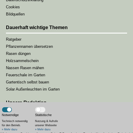
Cookies
Bildquellen
Dauerhaft wichtige Themen
Ratgeber
Pflanzennamen übersetzen
Rasen düngen
Holzsammelschein
Nassen Rasen mähen
Feuerschale im Garten
Gartentisch selbst bauen
Solar Außenleuchten im Garten
Unsere Redaktion
Unsere Gartenmagazin-Redaktion besteht aus drei Redakteuren, die
Notwendige
Statistische
sich darum kümmern, unseren Lesern die passenden Inhalte zur
Technisch notwendig
Nutzung & Aufrufe
für den Betrieb.
unserer Webseite
Saison zu liefern.
» Mehr dazu
» Mehr dazu