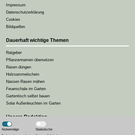
Impressum
Datenschutzerklärung
Cookies
Bildquellen
Dauerhaft wichtige Themen
Ratgeber
Pflanzennamen übersetzen
Rasen düngen
Holzsammelschein
Nassen Rasen mähen
Feuerschale im Garten
Gartentisch selbst bauen
Solar Außenleuchten im Garten
Unsere Redaktion
Unsere Gartenmagazin-Redaktion besteht aus drei Redakteuren, die
Notwendige
Statistische
sich darum kümmern, unseren Lesern die passenden Inhalte zur